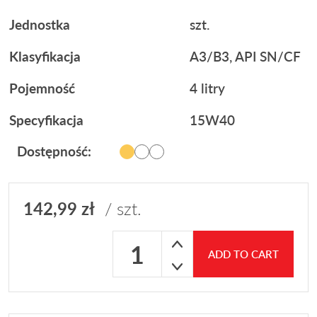
Jednostka
szt.
Klasyfikacja
A3/B3, API SN/CF
Pojemność
4 litry
Specyfikacja
15W40
Dostępność:
142,99
zł
/ szt.
Olej 15W40 Valvoline MAX LIFE 4L quant
ADD TO CART