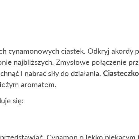
s
ych cynamonowych ciastek. Odkryj akordy p
ronie najbliższych. Zmysłowe połączenie p
chnąć i nabrać siły do działania.
Ciasteczk
wieżym aromatem.
je się:
przedstawiać. Cynamon o lekko piekącym i 