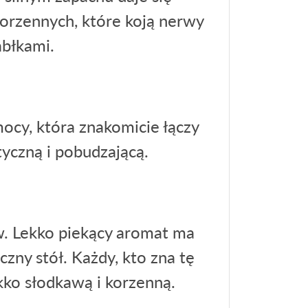
korzennych, które koją nerwy
abłkami.
cy, która znakomicie łączy
yczną i pobudzającą.
w. Lekko piekący aromat ma
zny stół. Każdy, kto zna tę
kko słodkawą i korzenną.