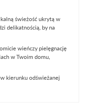
ikalną świeżość ukrytą w
i delikatnością, by na
omicie wieńczy pielęgnację
niach w Twoim domu,
e w kierunku odświeżanej