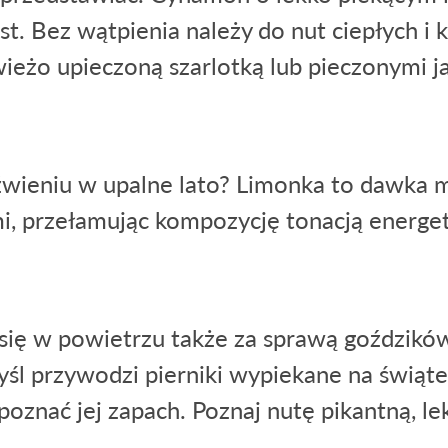
t. Bez wątpienia należy do nut ciepłych i 
świeżo upieczoną szarlotką lub pieczonymi j
eniu w upalne lato? Limonka to dawka mo
mi, przełamując kompozycję tonacją energet
się w powietrzu także za sprawą goździkó
yśl przywodzi pierniki wypiekane na świątec
oznać jej zapach. Poznaj nutę pikantną, le