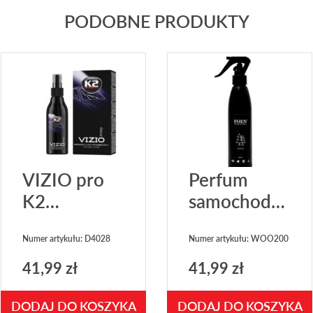
PODOBNE PRODUKTY
VIZIO pro
Perfum
K2
samochodowy
Niewidzialna
FOEN
wycieraczka
Wood
Numer artykułu: D4028
Numer artykułu: WOO200
200ml
41,99
zł
41,99
zł
DODAJ DO KOSZYKA
DODAJ DO KOSZYKA