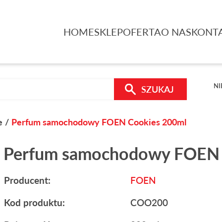
HOME
SKLEP
OFERTA
O NAS
KONT
NI
SZUKAJ
e
Perfum samochodowy FOEN Cookies 200ml
Perfum samochodowy FOEN 
Producent:
FOEN
Kod produktu:
COO200