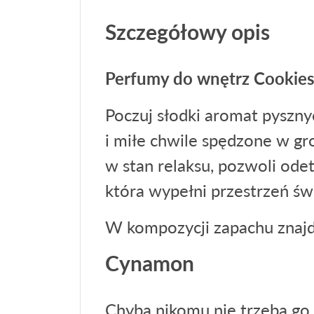
Szczegółowy opis
Perfumy do wnętrz Cookie
Poczuj słodki aromat pyszn
i miłe chwile spędzone w g
w stan relaksu, pozwoli odet
która wypełni przestrzeń ś
W kompozycji zapachu znajdu
Cynamon
Chyba nikomu nie trzeba go 