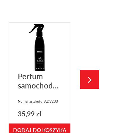
Perfum
samochodowy
FOEN
Adventure
Numer artykułu: ADV200
200ml
35,99
zł
DODAJ DO KOSZYKA