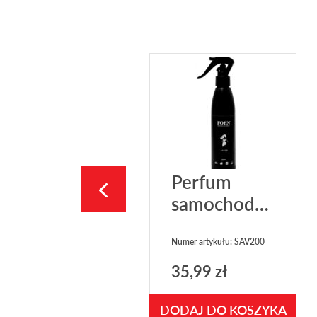
Perfum
samochodowy
FOEN Savor
200ml
Numer artykułu: SAV200
35,99
zł
DODAJ DO KOSZYKA