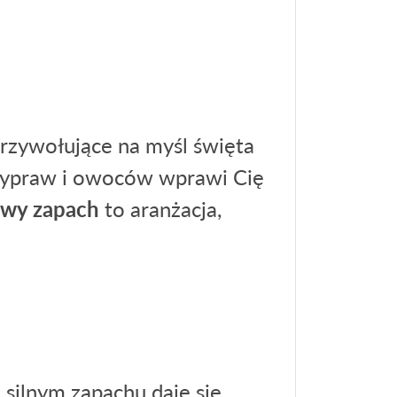
rzywołujące na myśl święta
rzypraw i owoców wprawi Cię
owy zapach
to aranżacja,
silnym zapachu daje się