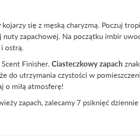
y kojarzy się z męską charyzmą. Poczuj trop
j nuty zapachowej. Na początku imbir uwodz
i ostrą.
 Scent Finisher.
Ciasteczkowy zapach
znak
że do utrzymania czystości w pomieszcze
aj o miłą atmosferę!
ieży zapach, zalecamy 7 psiknięć dzienni