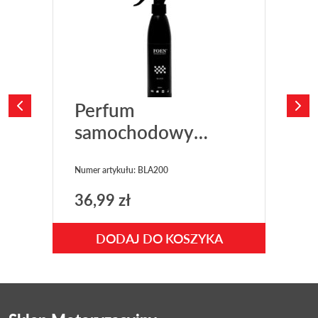
Perfum
samochodowy
FOEN Black 200ml
Numer artykułu: BLA200
Nu
36,99
zł
3
DODAJ DO KOSZYKA