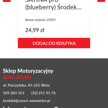
(blueberry) Środek
c
do pielęgnacji
plastików wewnątrz
Numer artykułu: D5001
Nu
K2
24,99
zł
1
DODAJ DO KOSZYKA
Sklep Motoryzacyjny
Auto-Motor
ul. Pszczyńska, 43-225 Wola
509 283 353
(32) 211 95 76
kontakt@czesci-automotor.pl