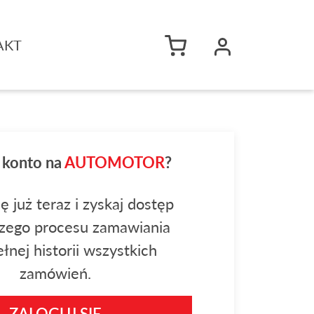
AKT
 konto na
AUTOMOTOR
?
ię już teraz i zyskaj dostęp
zego procesu zamawiania
łnej historii wszystkich
zamówień.
ZALOGUJ SIĘ