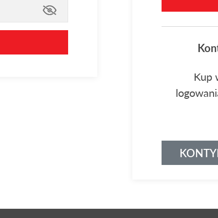
Kont
Kup 
logowani
KONTYN