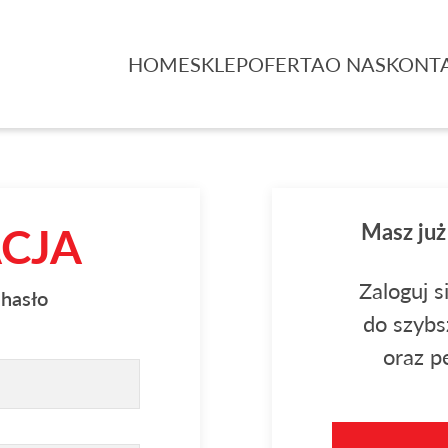
HOME
SKLEP
OFERTA
O NAS
KONT
ACJA
Masz już
Zaloguj s
 hasło
do szybs
oraz pe