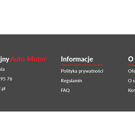
yjny
Auto-Motor
Informacje
O 
ola
Polityka prywatności
Ofe
 95 76
Regulamin
O s
.pl
FAQ
Kon