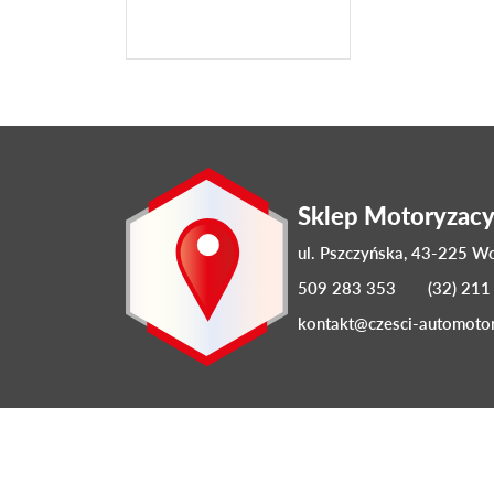
Sklep Motoryzac
ul. Pszczyńska, 43-225 W
509 283 353
(32) 211
kontakt@czesci-automotor