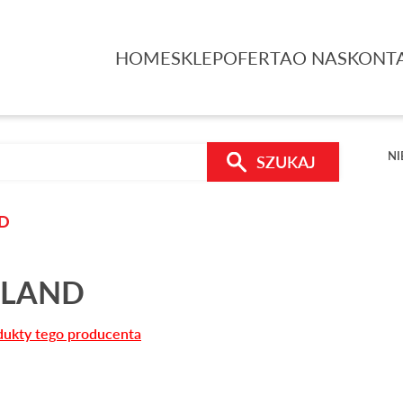
HOME
SKLEP
OFERTA
O NAS
KONT
NI
SZUKAJ
D
LAND
dukty tego producenta