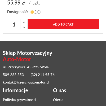
55,99
zł
/ szt.
Dostępność:
Olej 5W40 Valvoline SYNPOWER ACEA A3/B4 quantity
ADD TO CART
Sklep Motoryzacyjny
Auto-Motor
ul. Pszczyńska, 43-225 Wola
509 283 353
(32) 211 95 76
kontakt@czesci-automotor.pl
Informacje
O nas
Polityka prywatności
Oferta