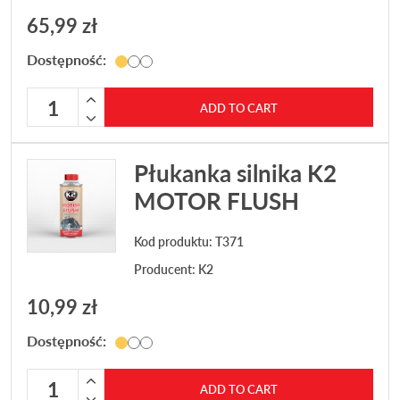
65,99
zł
Dostępność:
Oczyszczacz wtryskiwaczy LIQUI MOLY Injection Reiniger q
ADD TO CART
Płukanka silnika K2
MOTOR FLUSH
Kod produktu: T371
Producent:
K2
10,99
zł
Dostępność:
Płukanka silnika K2 MOTOR FLUSH quantity
ADD TO CART