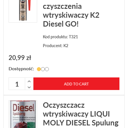
czyszczenia
wtryskiwaczy K2
Diesel GO!
Kod produktu: T321
Producent:
K2
20,99
zł
Dostępność:
Dodatek do czyszczenia wtryskiwaczy K2 Diesel GO! quant
ADD TO CART
Oczyszczacz
wtryskiwaczy LIQUI
MOLY DIESEL Spulung