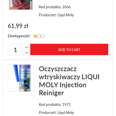
Kod produktu: 2666
Producent:
Liqui Moly
61,99
zł
Dostępność:
Oczyszczacz wtryskiwaczy LIQUI MOLY DIESEL Spulung qu
ADD TO CART
Oczyszczacz
wtryskiwaczy LIQUI
MOLY Injection
Reiniger
Kod produktu: 1971
Producent:
Liqui Moly