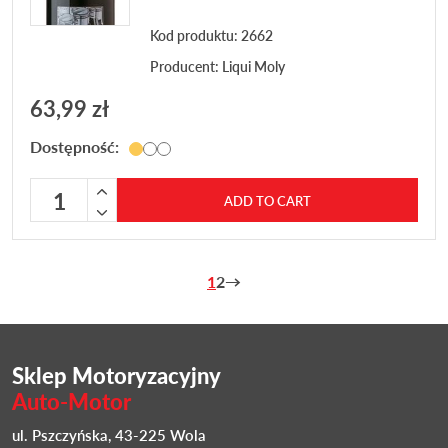
Kod produktu: 2662
Producent:
Liqui Moly
63,99
zł
Dostępność:
Płukanka silnika LIQUI MOLY PRO LINE MOTORSPULUNG 
ADD TO CART
1
2
→
Sklep Motoryzacyjny
Auto-Motor
ul. Pszczyńska, 43-225 Wola