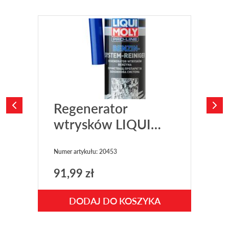
Regenerator
O
wtrysków LIQUI
w
MOLY PROLINE
M
BENZIN SYSTEM-
R
Numer artykułu: 20453
Nu
REINIGER
91,99
zł
6
DODAJ DO KOSZYKA